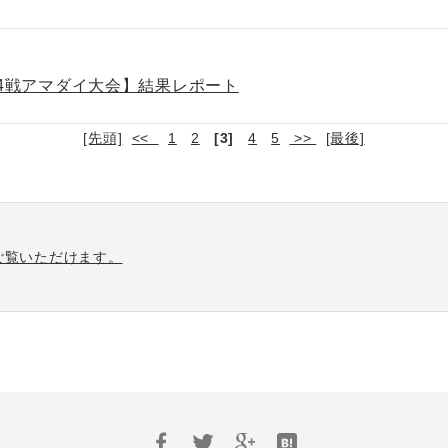
19第4戦アマダイ大会】結果レポート
[先頭]
<<
1
2
[3]
4
5
>>
[最後]
ご覧いただけます。