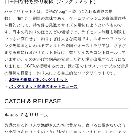
自主的な持ち帰り制限（バッグリミット）
バッグリミットとは、英語の“bag” ＝袋（に入れる獲物の尾
数）、“limit” ＝制限の意味であり、ゲームフィッシュの資源量維持
を目的として、持ち帰る尾数とサイズを規制しようというもので
す。日本の海釣りのほとんどの領域では、ライセンス制度も制限も
いっさい存在せず、釣りすぎは大きな問題です。スポーツフィッシ
ング先進国といわれるアメリカ合衆国やオーストラリアは、さまざ
まな魚種に行政がリミットを設け、数とサイズをコントロールして
いますが、そのおかげで釣果の安定した釣り場が出現するようにな
りました。JGFAが提唱するのは、我が国でもサステイナブルな資源
の維持を目指す、釣り人による自主的なバッグリミットです。
JGFAの推奨するバッグリミット
バッグリミット関連のホットニュース
CATCH & RELEASE
キャッチ＆リリース
良識のある釣り人や漁師さんたちは昔から、食べるに適さないよう
な小型はあたりまえのように逃がしてやっていました。しかしアン