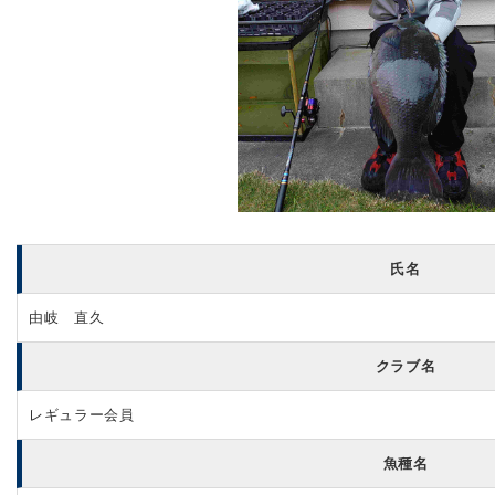
氏名
由岐 直久
クラブ名
レギュラー会員
魚種名