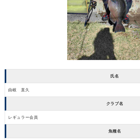
氏名
由岐 直久
クラブ名
レギュラー会員
魚種名