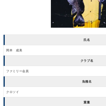
氏名
岡本 成美
クラブ名
ファミリー会員
魚種名
クロソイ
重量