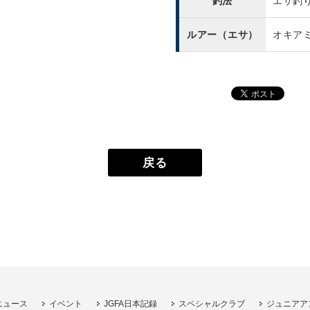
釣法
エサ釣
ルアー（エサ）
オキア
戻る
ニュース
イベント
JGFA日本記録
スペシャルクラブ
ジュニアア