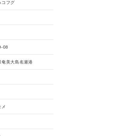
ハコフグ
9-08
県奄美大島名瀬港
モメ