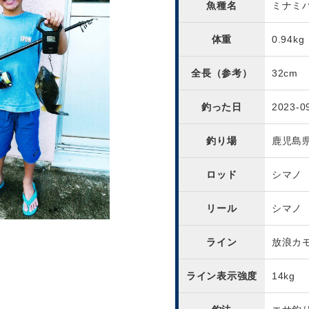
魚種名
ミナミ
体重
0.94kg
全長（参考）
32cm
釣った日
2023-0
釣り場
鹿児島
ロッド
シマノ
リール
シマノ
ライン
放浪カ
ライン表示強度
14kg