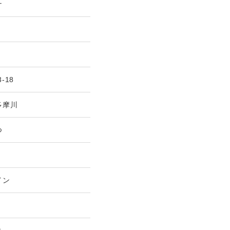
ナ
3-18
多摩川
つ
イン