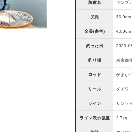
魚種名
ギンブ
叉長
36.0cm
全長(参考)
40.0cm
釣った日
2023-0
釣り場
東京都
ロッド
がまか
リール
ダイワ
ライン
サンラ
ライン表示強度
2.7kg