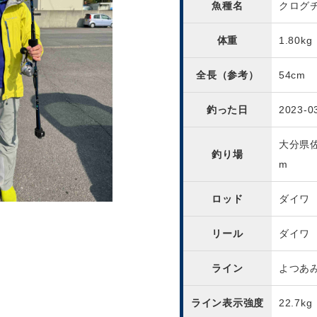
魚種名
クログ
体重
1.80kg
全長（参考）
54cm
釣った日
2023-0
大分県
釣り場
m
ロッド
ダイワ
リール
ダイワ
ライン
よつあ
ライン表示強度
22.7kg