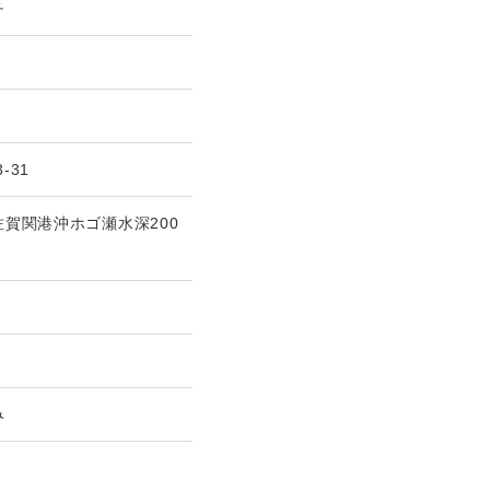
チ
3-31
佐賀関港沖ホゴ瀬水深200
み