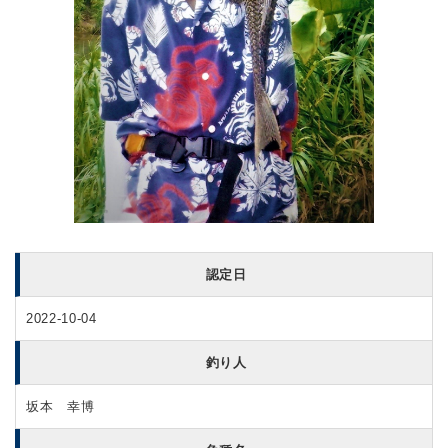
認定日
2022-10-04
釣り人
坂本 幸博