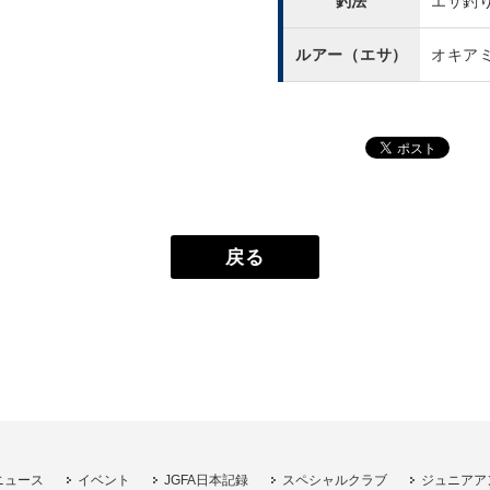
釣法
エサ釣
ルアー（エサ）
オキア
戻る
ニュース
イベント
JGFA日本記録
スペシャルクラブ
ジュニアア