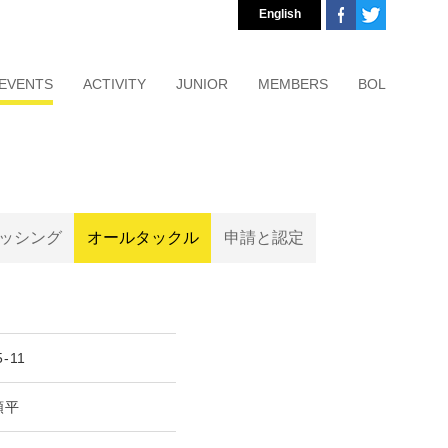
English
EVENTS
ACTIVITY
JUNIOR
MEMBERS
BOL
ッシング
オールタックル
申請と認定
5-11
順平