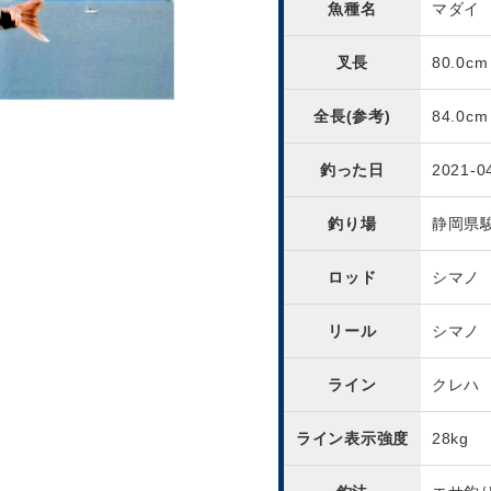
魚種名
マダイ
叉長
80.0cm
全長(参考)
84.0cm
釣った日
2021-0
釣り場
静岡県
ロッド
シマノ
リール
シマノ
ライン
クレハ
ライン表示強度
28kg