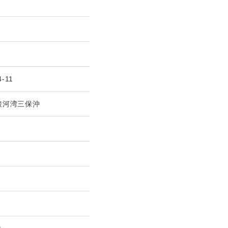
4-11
駿河湾三保沖