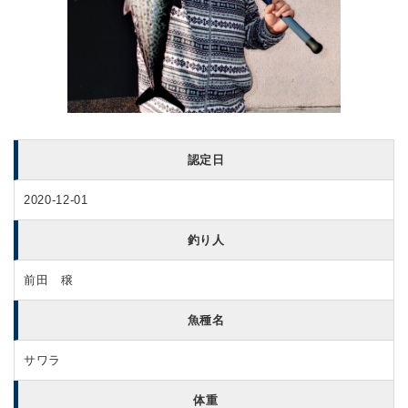
認定日
2020-12-01
釣り人
前田 穣
魚種名
サワラ
体重