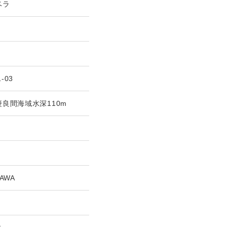
ベラ
1-03
良間海域水深110m
AWA