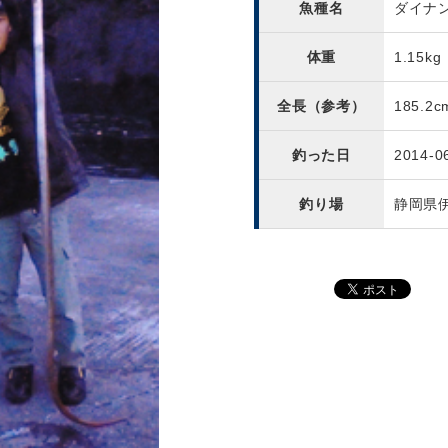
魚種名
ダイナ
体重
1.15kg
全長（参考）
185.2c
釣った日
2014-0
釣り場
静岡県