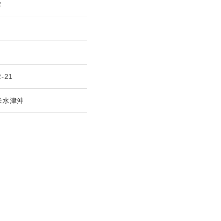
タ
2-21
米水津沖