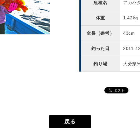
魚種名
アカハ
体重
1.42kg
全長（参考）
43cm
釣った日
2011-1
釣り場
大分県
戻る