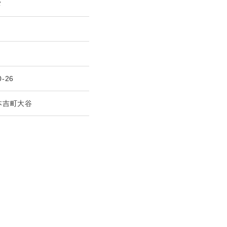
メ
0-26
本吉町大谷