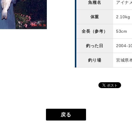
魚種名
アイナ
体重
2.10kg
全長（参考）
53cm
釣った日
2004-1
釣り場
宮城県
戻る