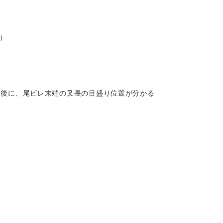
催）
最後に、尾ビレ末端の叉長の目盛り位置が分かる