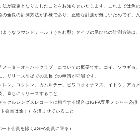
方法が変更となりましたことをお知らせいたします。これまでは魚
魚の全長の計測方法が多様であり、正確な計測が難しいためです。叉長
のようなラウンドテール（うちわ型）タイプの尾びれの計測方法は
「メーターオーバークラブ」についての概要です。コイ、ソウギョ
に、リリース前提での叉長での申請が可能です。
クレン、コクレン、カムルチー、ビワコオオナマズ、イトウ、アカメ
後、直ちにリリースすること
ックルレングスレコードに相当する場合はIGFA専用メジャー必須
ート会員は除く）を済ませていること
ポート会員を除くJGFA会員に限る）