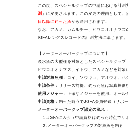
この度、スペシャルクラブの申請における計測
測
」に変更されます。この変更の理由として、
日以降に釣った魚
から適用されます。
なお、アカメ、カムルチー、ビワコオオナマズ
IGFAレングスレコードの計測方法に準じます。
【メーターオーバークラブについて】
淡水魚の大型種を対象としたスペシャルクラブ
ビワコオオナマズ、イトウ、アカメなどを対象
申請対象魚種
：コイ、ソウギョ、アオウオ、ハ
申請条件
：リリース前提。釣った魚は写真撮影
使用メジャー
：正確なメジャーを使用。オールタ
申請資格
：釣った時点でJGFA会員登録（サポ
メーターオーバークラブ認定の流れ
：
１.JGFAに入会（申請資格は釣った時点でサ
２.メーターオーバークラブの対象魚を釣る