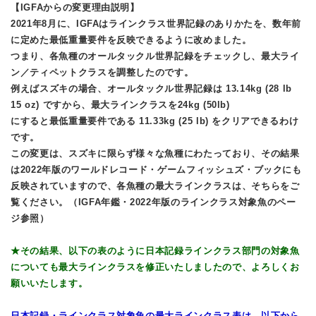
【IGFAからの変更理由説明】
2021年8月に、IGFAはラインクラス世界記録のありかたを、数年前
に定めた最低重量要件を反映できるように改めました。
つまり、各魚種のオールタックル世界記録をチェックし、最大ライ
ン／ティペットクラスを調整したのです。
例えばスズキの場合、オールタックル世界記録は 13.14kg (28 lb
15 oz) ですから、最大ラインクラスを24kg (50lb)
にすると最低重量要件である 11.33kg (25 lb) をクリアできるわけ
です。
この変更は、スズキに限らず様々な魚種にわたっており、その結果
は2022年版のワールドレコード・ゲームフィッシュズ・ブックにも
反映されていますので、各魚種の最大ラインクラスは、そちらをご
覧ください。
（IGFA年鑑・2022年版のラインクラス対象魚のペー
ジ参照）
★その結果、以下の表のように日本記録ラインクラス部門の対象魚
についても最大ラインクラスを修正いたしましたので、よろしくお
願いいたします。
日本記録・ラインクラス対象魚の最大ラインクラス表は、以下から