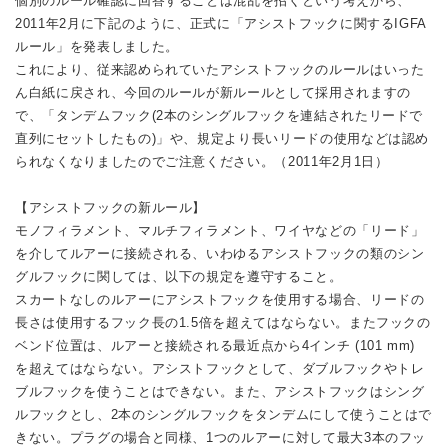
個別のルール確認に回答することは混乱を招くという考えから、
2011年2月に下記のように、正式に「アシストフックに関するIGFA
ルール」を発表しました。
これにより、従来認められていたアシストフックのルールはいった
ん白紙に戻され、今回のルールが新ルールとして採用されますの
で、「タンデムフック(2本のシングルフックを連結されたリードで
直列にセットしたもの)」や、規定より長いリードの使用などは認め
られなくなりましたのでご注意ください。（2011年2月1日）
【アシストフックの新ルール】
モノフィラメント、マルチフィラメント、ワイヤなどの「リード」
を介してルアーに接続される、いわゆるアシストフックの類のシン
グルフックに関しては、以下の規定を遵守すること。
スカートなしのルアーにアシストフックを使用する場合、リードの
長さは使用するフック長の1.5倍を超えてはならない。またフックの
ベンド位置は、ルアーと接続される最近点から4インチ (101 mm)
を超えてはならない。アシストフックとして、ダブルフックやトレ
ブルフックを使うことはできない。また、アシストフックはシング
ルフックとし、2本のシングルフックをタンデムにして使うことはで
きない。プラグの場合と同様、1つのルアーに対して最大3本のフッ