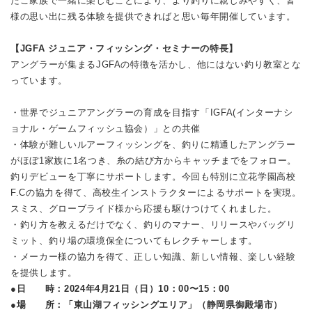
たご家族で一緒に楽しむことにより、より釣りに親しみやすく、皆
様の思い出に残る体験を提供できればと思い毎年開催しています。
【JGFA ジュニア・フィッシング・セミナーの特長】
アングラーが集まるJGFAの特徴を活かし、他にはない釣り教室とな
っています。
・世界でジュニアアングラーの育成を目指す「IGFA(インターナシ
ョナル・ゲームフィッシュ協会）」との共催
・体験が難しいルアーフィッシングを、釣りに精通したアングラー
がほぼ1家族に1名つき、糸の結び方からキャッチまでをフォロー。
釣りデビューを丁寧にサポートします。今回も特別に立花学園高校
F.Cの協力を得て、高校生インストラクターによるサポートを実現。
スミス、グローブライド様から応援も駆けつけてくれました。
・釣り方を教えるだけでなく、釣りのマナー、リリースやバッグリ
ミット、釣り場の環境保全についてもレクチャーします。
・メーカー様の協力を得て、正しい知識、新しい情報、楽しい経験
を提供します。
●日 時：2024年4月21日（日）10：00〜15：00
●場 所：「東山湖フィッシングエリア」（静岡県御殿場市）