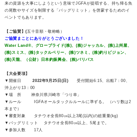
来の資源を大事にしようという意味でJGFAが提唱する、持ち帰る魚
の尾数やサイズを制限する「バッグリミット」を啓蒙するためのイ
ベントでもあります。
【ご協賛】(
五十音順・敬称略）
ご協賛まことにありがとうございました！
Water Land®、グローブライド(株)、(株)ジャッカル、(株)上州屋、
(株)スミス、(株)タックルベリー、(株)ツネミ、(株)釣りビジョン、
(株)天龍、（公財）日本釣振興会、(株)バリバス
【大会要項】
▼開催日
2022年9月25日(日)
受付開始6:15、出船7：00、
沖上がり13：00
▼場 所 神奈川県川崎市「つり幸」
▼ルール IGFAオールタックルルールに準ずる。 （ハリ数は2
本まで）
▼審査対象 タチウオ全長80㎝以上3尾(以内)の総重量(kg)
▼バッグリミット タチウオ全長80㎝以上、5尾まで。
▼参加人数 17人