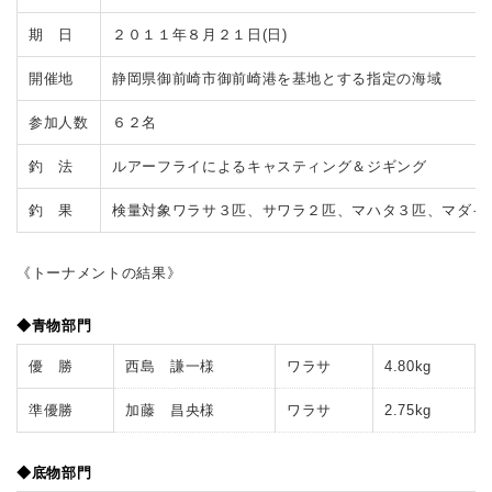
期 日
２０１１年８月２１日(日)
開催地
静岡県御前崎市御前崎港を基地とする指定の海域
参加人数
６２名
釣 法
ルアーフライによるキャスティング＆ジギング
釣 果
検量対象ワラサ３匹、サワラ２匹、マハタ３匹、マダ
《トーナメントの結果》
◆青物部門
優 勝
西島 謙一様
ワラサ
4.80kg
準優勝
加藤 昌央様
ワラサ
2.75kg
◆底物部門