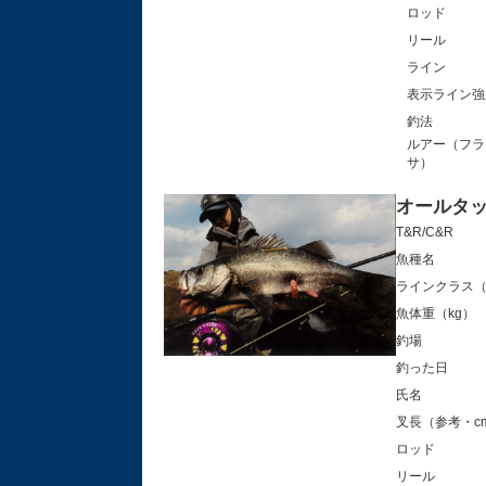
ロッド
リール
ライン
表示ラ
釣法
ルアー（フラ
サ
オールタッ
T&R/C&R
魚種名
ラインクラス（
魚体重（kg）
釣場
釣った日
氏名
叉長（参考・c
ロッド
リール