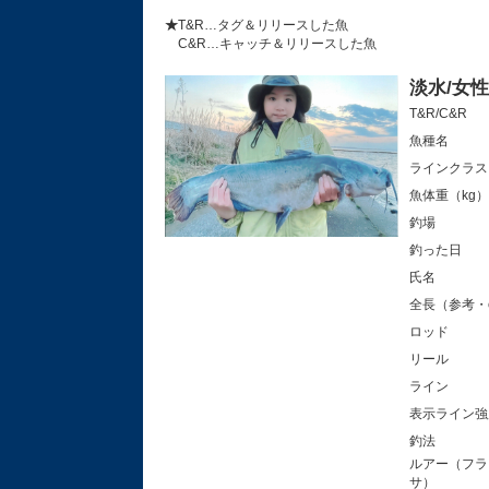
★
T&R…タグ＆リリースした魚
C&R…キャッチ＆リリースした魚
淡水/女
T&R/C&R
魚種名
ラインクラス
魚体重（kg）
釣場
釣った日
氏名
全長（参考・
ロッド
リール
ライン
表示ラ
釣法
ルアー（フラ
サ