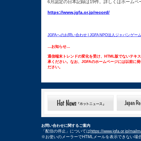
6月認定の日本記録は19件。詳しくはホームペ
https://www.jgfa.or.jp/record/
JGFAへのお問い合わせ | JGFA NPO法人ジャパンゲ
…お知らせ…
通信端末トレンドの変化を受け、HTML版でないテキ
承ください。なお、JGFAのホームページには以前に
ださい。
お問い合わせに関するご案内
「配信の停止」については
https://www.jgfa.or.jp/mailm
※お使いのメーラーでHTMLメールを表示できない場