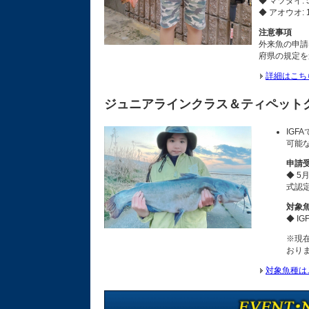
◆ マツダイ: 
◆ アオウオ: 
注意事項
外来魚の申請
府県の規定を
詳細はこち
ジュニアラインクラス＆ティペット
IGF
可能
申請
◆ 
式認
対象
◆ I
※現
おり
対象魚種は