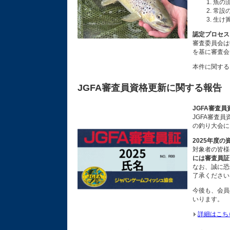
魚の
常設
生け
認定プロセス
審査委員会は
を基に審査会
本件に関する
JGFA審査員資格更新に関する報告
JGFA審査
JGFA審査
の釣り大会に
2025年度
対象者の皆様
には審査員証
なお、誠に恐
了承ください
今後も、会員
いります。
詳細はこち