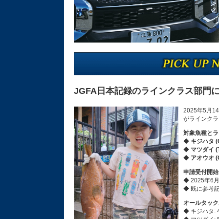
JGFA日本記録のラインクラス部門
2025年5
がラインクラ
対象魚種とラ
◆
キジハタ (G
◆
マツダイ (T
◆
アオウオ (CA
申請受付開始
◆ 2025年
◆ 既に参考
オールタック
◆ キジハタ: 