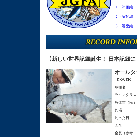
１・準備
２・実釣
３・審査
【新しい世界記録誕生！ 日本記録に
オールタ
T&R/C&R
魚種名
ラインクラス
魚体重（kg）
釣場
釣った日
氏名
全長（参考・