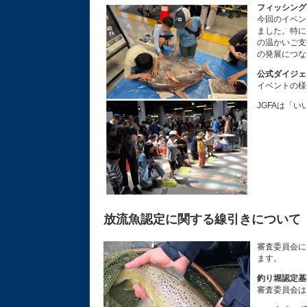
フィッシング
今回のイベン
ました。特に
の温かいご支
の発展につな
公式ダイジェ
イベントの
JGFAは「
放流魚認定に関する線引きについて
審査委員会に
ます。
釣り堀認定基
審査委員会は