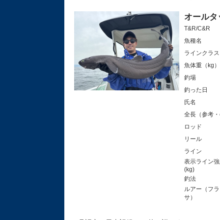
オールタ
T&R/C&R
魚種名
ラインクラス
魚体重（kg）
釣場
釣った日
氏名
全長（参考・
ロッド
リール
ライン
表示ライン強
(k
釣法
ルアー（フラ
サ