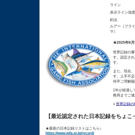
ライン
表示ライ
釣法
ルアー（フラ
サ
★2025年6
世界記録の審
す。認定され
す。
また、現在、
す。人手不足
何卒ご理解賜
1年が経過し
務局までご連
世界記録の
【最近認定された日本記録をちょこ
★最新の日本記録リストはこちら↓
https://www.jgfa.or.jp/record/