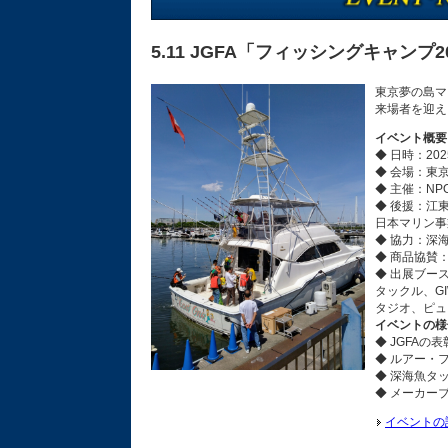
5.11 JGFA「フィッシングキャンプ2
東京夢の島マ
来場者を迎え
イベント概要
◆ 日時：202
◆ 会場：東
◆ 主催：N
◆ 後援：江
日本マリン事
◆ 協力：深
◆ 商品協賛：
◆ 出展ブー
タックル、G
タジオ、ピュ
イベントの様
◆ JGFA
◆ ルアー・
◆ 深海魚タ
◆ メーカー
イベントの