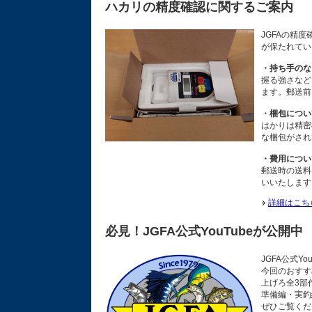
ハカリの精度確認に関するご案内
JGFAの精
が保たれてい
・持ち手のな
握る強さなど
ます。郵送前
・梱包につい
はかりは精密
な梱包がされ
・費用につい
郵送時の送料
いいたします
詳細はこち
必見！JGFA公式YouTubeが公開中
JGFA公式Y
今回のおすす
上げろ全3部
準備編・実釣
ぜひご覧くだ