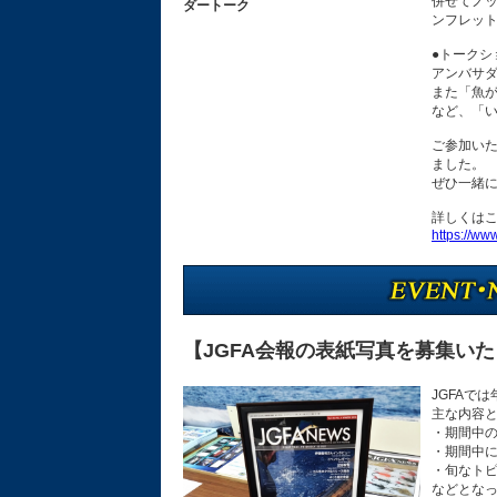
併せてノ
ダートーク
ンフレット
●トークシ
アンバサダ
また「魚
など、「
ご参加いた
ました。
ぜひ一緒
詳しくは
https://www
【JGFA会報の表紙写真を募集い
JGFAで
主な内容
・期間中
・期間中
・旬なト
などとな