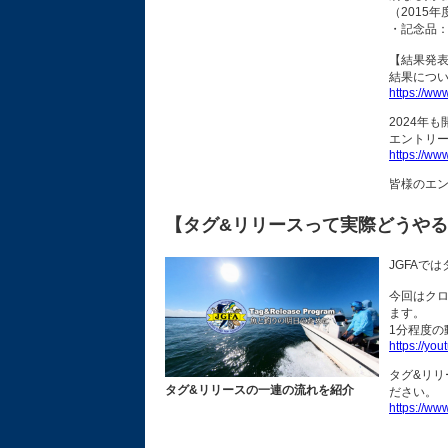
（2015
・記念品：
【結果発
結果につ
https://www
2024年
エントリ
https://www
皆様のエ
【タグ&リリースって実際どうや
JGFAで
今回はクロ
ます。
1分程度
https://y
タグ&リ
タグ&リリースの一連の流れを紹介
ださい。
https://www