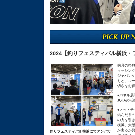
2024【釣りフェスティバル横浜
釣具の祭典
ィッシング
ジャパン
もと、ル
切さをお
●パネル展
JGFAの
●ノットチ
結んだ糸
の力を引
横浜、大阪
が出るか
釣りフェスティバル横浜にてアンバサ