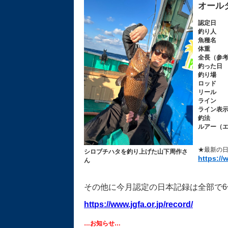
オール
認定日
釣り人
魚種名
体重
全長（参
釣った日
釣り場
ロッド
リール
ライン
ライン表
釣法
ルアー（
★最新の日
シロブチハタを釣り上げた山下周作さ
https://
ん
その他に今月認定の日本記録は全部で
https://www.jgfa.or.jp/record/
…お知らせ…