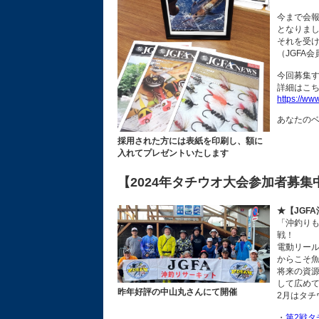
今まで会報
となりま
それを受
（JGFA
今回募集す
詳細はこ
https://ww
あなたの
採用された方には表紙を印刷し、額に
入れてプレゼントいたします
【2024年タチウオ大会参加者募集
★【JGF
「沖釣りも
戦！
電動リール
からこそ
将来の資
して広め
昨年好評の中山丸さんにて開催
2月はタチ
・
第2戦タ