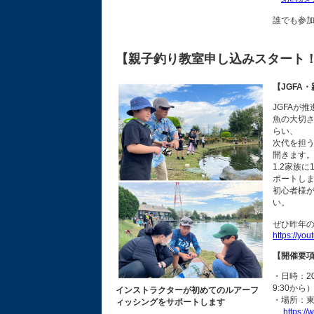
誰でも参加
【親子釣り教室申し込みスタート
【JGFA
JGFAが
魚の大切
らい、
次代を担
開きます
1.2家族
ポートし
初心者様
い。
ぜひ昨年
https://yo
【開催要
・日時：2
9:30から
インストラクターが初めてのルアーフ
・場所：東
ィッシングをサポートします
https:/