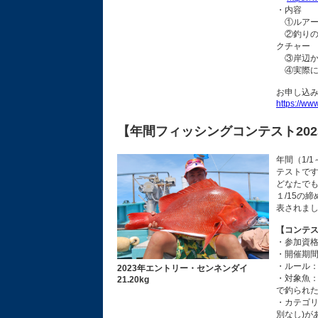
・内容
①ルアー
②釣りの
クチャー
③岸辺か
④実際に
お申し込
https://ww
【年間フィッシングコンテスト202
年間（1/
テストで
どなたでも
１/15の
表されま
【コンテ
・参加資格
・開催期間
・ルール：
2023年エントリー・センネンダイ
・対象魚：
21.20kg
で釣られた
・カテゴリ
別なし)が