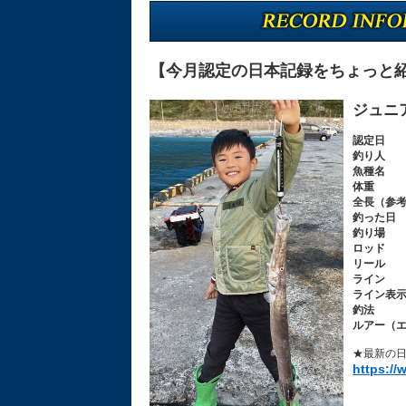
【今月認定の日本記録をちょっと
ジュニ
認定日
釣り人
魚種名
体重
全長（参
釣った日
釣り場
ロッド
リール
ライン
ライン表
釣法
ルアー（
★最新の日
https://