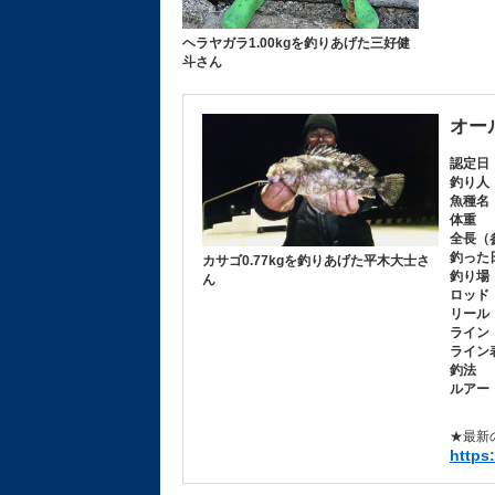
ヘラヤガラ1.00kgを釣りあげた三好健
斗さん
オー
認定日
釣り人
魚種名
体重
全長（
釣った
カサゴ0.77kgを釣りあげた平木大士さ
釣り場
ん
ロッド
リール
ライン
ライン
釣法
ルアー
★最新
https: