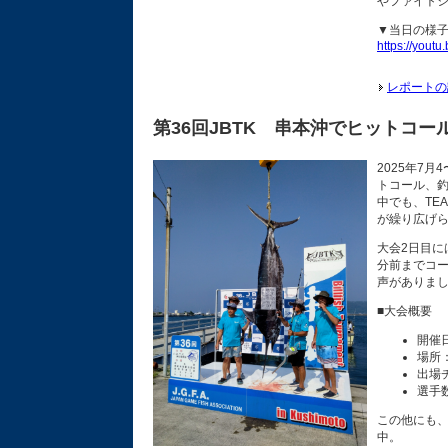
やファイト
▼当日の様子
https://yout
レポートの
第36回JBTK 串本沖でヒットコー
2025年7月
トコール、釣
中でも、TEA
が繰り広げ
大会2日目に
分前までコ
声がありま
■大会概要
開催日
場所
出場
選手
この他にも
中。