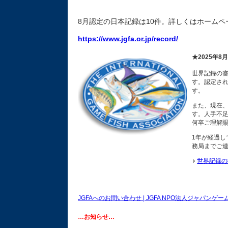
8月認定の日本記録は10件。詳しくはホーム
https://www.jgfa.or.jp/record/
★2025年
世界記録の審
す。認定され
す。
また、現在、
す。人手不
何卒ご理解
1年が経過し
務局までご
世界記録の
JGFAへのお問い合わせ | JGFA NPO法人ジャパンゲ
…お知らせ…