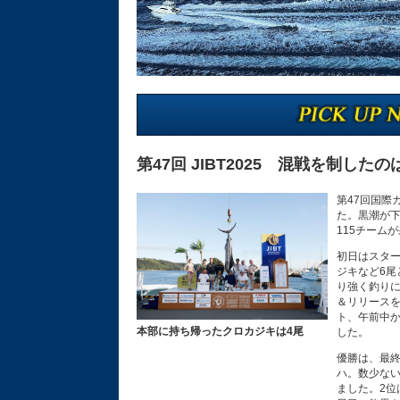
第47回 JIBT2025 混戦を制した
第47回国際
た。黒潮が
115チーム
初日はスタ
ジキなど6
り強く釣りに
＆リリース
ト、午前中
本部に持ち帰ったクロカジキは4尾
した。
優勝は、最
ハ。数少な
ました。2位