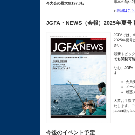
串本の熱い
今大会の最大魚197.0㎏
詳細はこち
JGFA・NEWS（会報）2025年夏号
JGFAでは
2025年夏
さい。
最新トピッ
でも閲覧可
なお、JGF
す：
会員
メー
迷惑
大変お手数で
たします。
japan@jgfa.o
今後のイベント予定