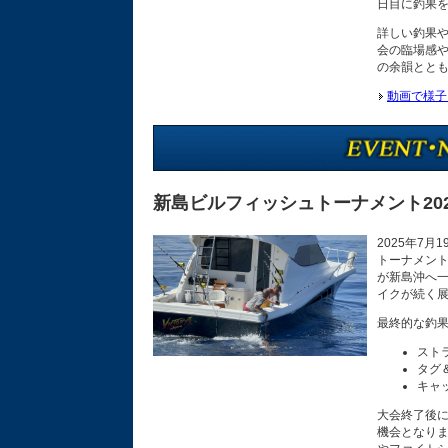
日目に釣果を上げ
詳しい釣果
会の臨場感
の余韻ととも
動画で様子
新島ビルフィッシュトーナメント202
2025年7
トーナメント
が新島沖へ一
イクが続く展
最終的な釣
スト
タグ
キャ
大会終了後
機会となり