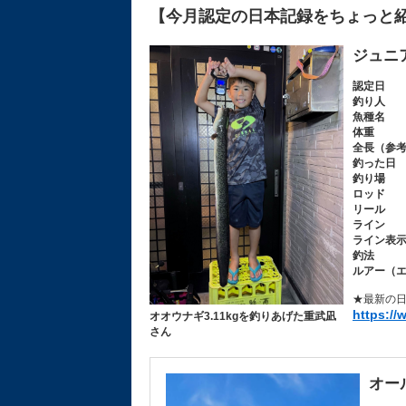
【今月認定の日本記録をちょっと
ジュニ
認定日
釣り人
魚種名
体重
全長（参
釣った日
釣り場
ロッド
リール
ライン
ライン表
釣法
ルアー（
★最新の日
https://
オオウナギ3.11kgを釣りあげた重武凪
さん
オー