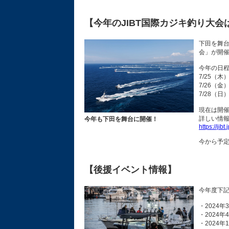
【今年のJIBT国際カジキ釣り大会は7
下田を舞台
会」が開
今年の日
7/25（
7/26（金
7/28（
現在は開
詳しい情報
今年も下田を舞台に開催！
https://jibt.j
今から予
【後援イベント情報】
今年度下
・2024
・2024
・2024