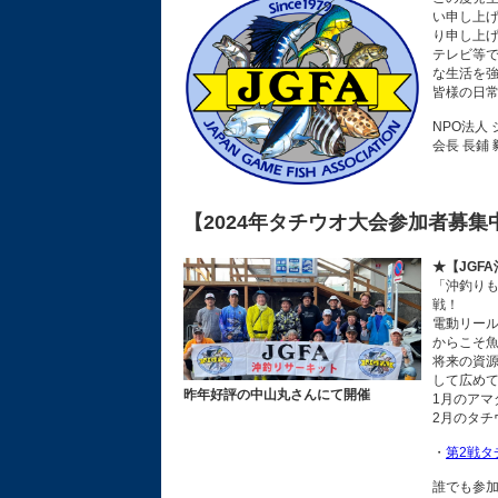
い申し上
り申し上
テレビ等
な生活を
皆様の日
NPO法人
会長 長鋪
【2024年タチウオ大会参加者募集
★【JGF
「沖釣りも
戦！
電動リール
からこそ
将来の資
して広め
昨年好評の中山丸さんにて開催
1月のアマ
2月のタチ
・
第2戦タ
誰でも参加