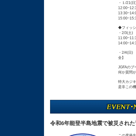
・１/21(
12:00~1
13:30~
15:00~
◆フィッ
・2/3(土
11:00~
14:00
・2/4(日
全】
JGFAの
何か質問
特大カジ
是非この機
令和6年能登半島地震で被災され
この度発