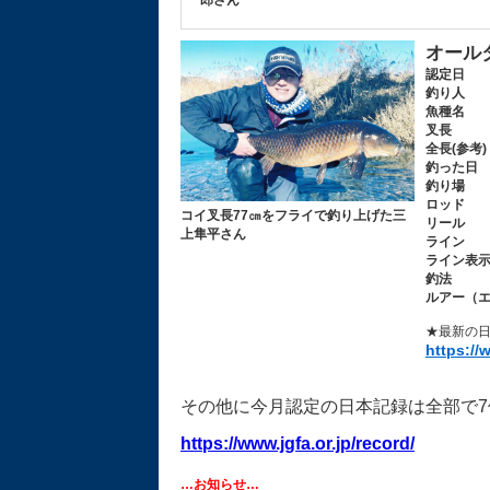
郎さん
オール
認定日
釣り人
魚種名
叉長
全長(参考)
釣った日
釣り場
ロッド
コイ叉長77㎝をフライで釣り上げた三
リール
上隼平さん
ライン
ライン表
釣法
ルアー（
★最新の日
https://
その他に今月認定の日本記録は全部で
https://www.jgfa.or.jp/record/
…お知らせ…