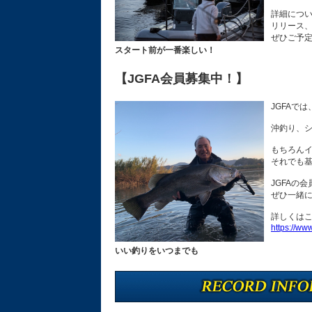
詳細につ
リリース
ぜひご予
スタート前が一番楽しい！
【JGFA会員募集中！】
JGFAで
沖釣り、シ
もちろんイ
それでも
JGFAの
ぜひ一緒
詳しくは
https://www
いい釣りをいつまでも