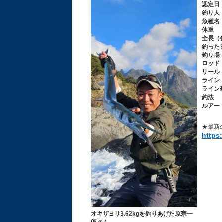
認定日
釣り人
魚種名
体重
全長（
釣った
釣り場
ロッド
リール
ライン
ライン
釣法
ルアー
★最新
https:
オキザヨリ3.62kgを釣りあげた原宗一