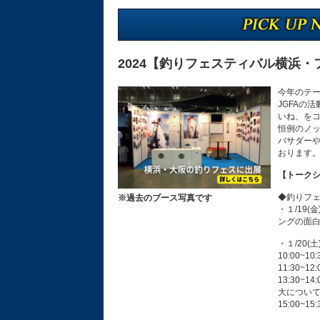
2024【釣りフェスティバル横浜
今年のテ
JGFAの
いね、を
恒例のノ
バサダーや
おります
【トーク
◆釣りフ
※過去のブース写真です
・１/19(
ングの面
・１/20(
10:00~1
11:30
13:30
大につい
15:00