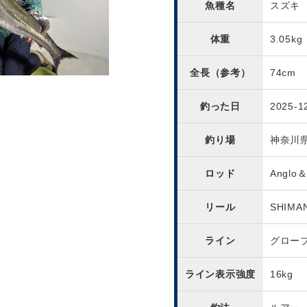
魚種名
スズキ
体重
3.05kg
全長（参考）
74cm
釣った日
2025-1
釣り場
神奈川
ロッド
Anglo
リール
SHIMA
ライン
グロー
ライン表示強度
16kg