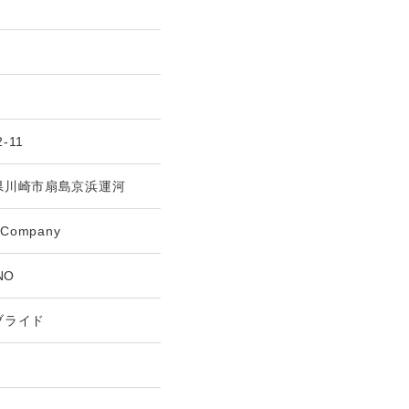
2-11
県川崎市扇島京浜運河
＆Company
NO
ブライド