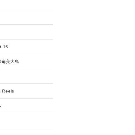
0-16
県奄美大島
s Reels
ル