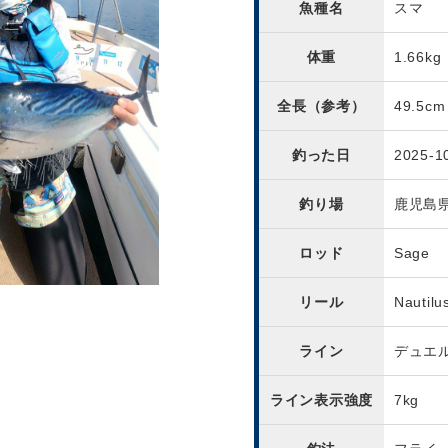
魚種名
スマ
体重
1.66kg
全長（参考）
49.5cm
釣った日
2025-1
釣り場
鹿児島
ロッド
Sage
リール
Nautilu
ライン
デュエ
ライン表示強度
7kg