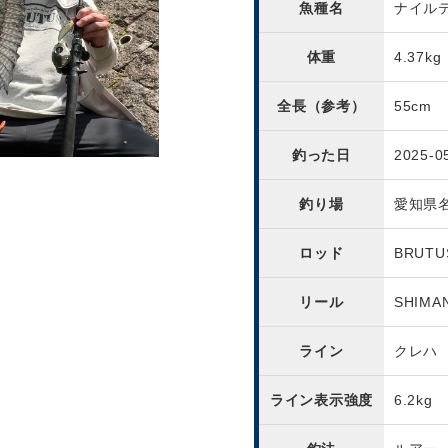
魚種名
ナイル
体重
4.37kg
全長（参考）
55cm
釣った日
2025-0
釣り場
愛知県
ロッド
BRUTU
リール
SHIMA
ライン
クレハ
ライン表示強度
6.2kg