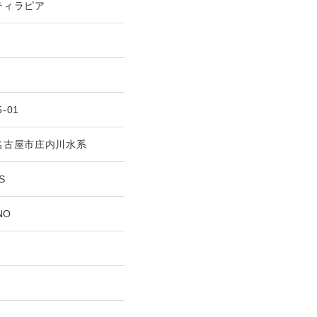
ティラピア
5-01
名古屋市庄内川水系
S
NO