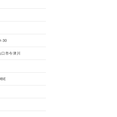
9-30
山口市今津川
UBE