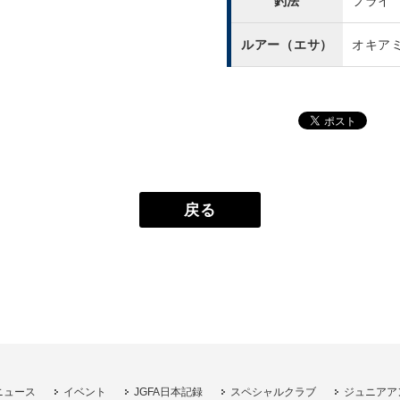
釣法
フライ
ルアー（エサ）
オキア
戻る
ニュース
イベント
JGFA日本記録
スペシャルクラブ
ジュニアア