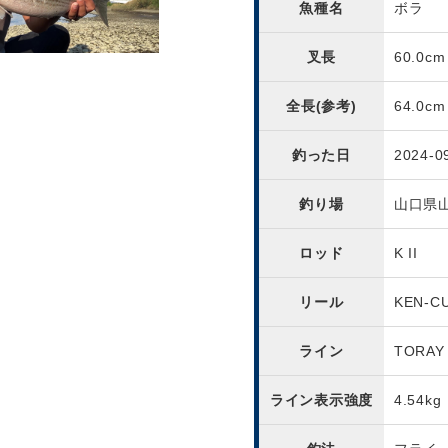
魚種名
ボラ
叉長
60.0cm
全長(参考)
64.0cm
釣った日
2024-0
釣り場
山口県
ロッド
K II
リール
KEN-C
ライン
TORAY
ライン表示強度
4.54kg