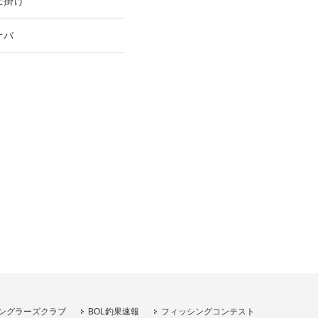
仕掛け
サバ
ングラーズクラブ
BOL釣果速報
フィッシングコンテスト