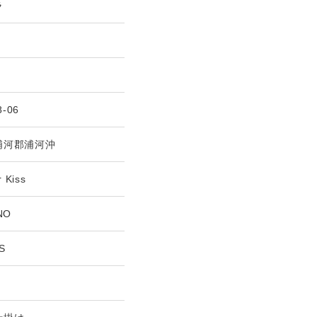
ラ
g
8-06
浦河郡浦河沖
 Kiss
NO
S
g