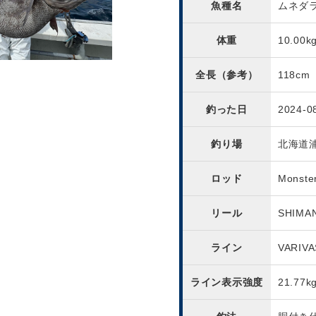
魚種名
ムネダ
体重
10.00k
全長（参考）
118cm
釣った日
2024-0
釣り場
北海道
ロッド
Monster
リール
SHIMA
ライン
VARIVA
ライン表示強度
21.77k