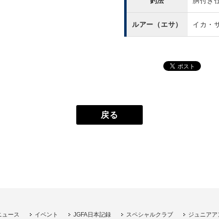
釣法
胴付き
ルアー（エサ）
イカ・
戻る
ニュース
イベント
JGFA日本記録
スペシャルクラブ
ジュニアア