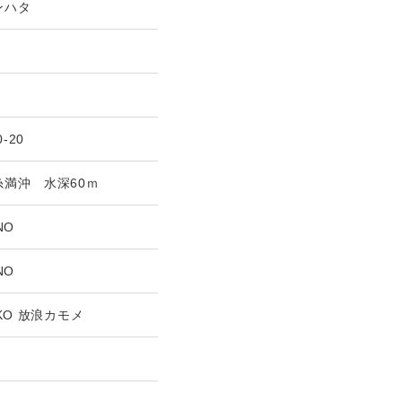
ンハタ
0-20
糸満沖 水深60ｍ
NO
NO
EKO 放浪カモメ
g