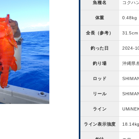
魚種名
コクハ
体重
0.48kg
全長（参考）
31.5cm
釣った日
2024-1
釣り場
沖縄県
ロッド
SHIMA
リール
SHIMA
ライン
UMiN
ライン表示強度
18.14k