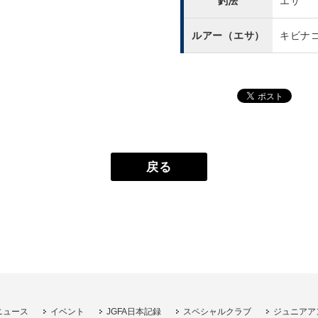
釣法
エサ
ルアー（エサ）
キビナ
戻る
ニュース
イベント
JGFA日本記録
スペシャルクラブ
ジュニアア