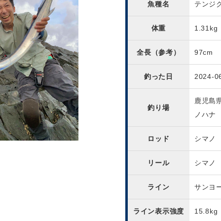
魚種名
テンジ
体重
1.31kg
全長（参考）
97cm
釣った日
2024-0
鹿児島
釣り場
ノハナ
ロッド
シマノ
リール
シマノ
ライン
サンヨ
ライン表示強度
15.8kg