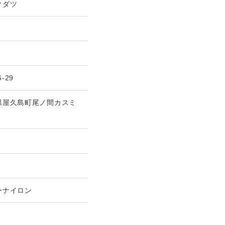
クダツ
6-29
県屋久島町尾ノ間カスミ
ーナイロン