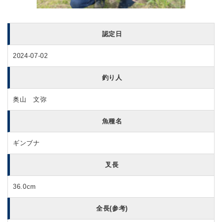
認定日
2024-07-02
釣り人
奥山 文弥
魚種名
ギンブナ
叉長
36.0cm
全長(参考)