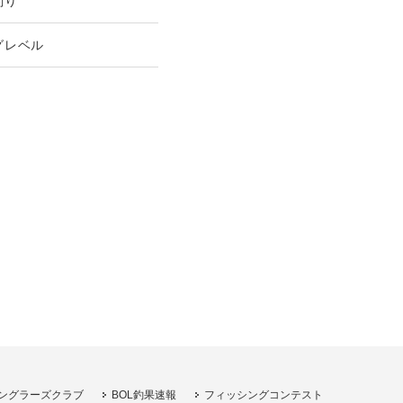
釣り
グレベル
ングラーズクラブ
BOL釣果速報
フィッシングコンテスト