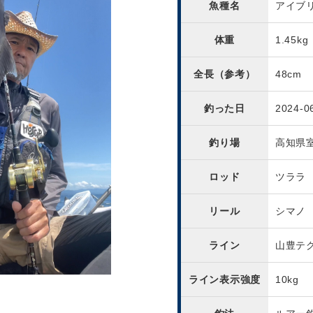
魚種名
アイブ
体重
1.45kg
全長（参考）
48cm
釣った日
2024-0
釣り場
高知県
ロッド
ツララ
リール
シマノ
ライン
山豊テ
ライン表示強度
10kg