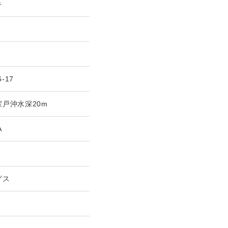
キ
6-17
戸沖水深20m
A
グス