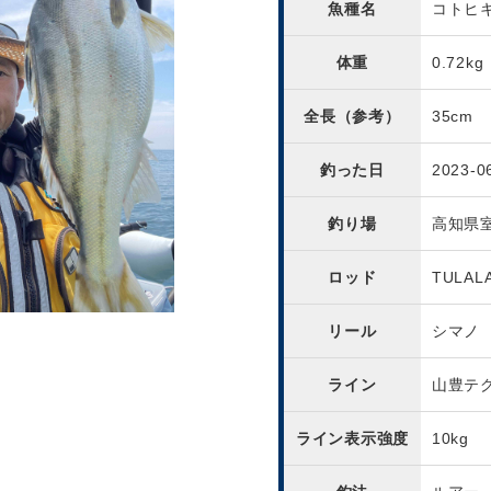
魚種名
コトヒ
体重
0.72kg
全長（参考）
35cm
釣った日
2023-0
釣り場
高知県室
ロッド
TULAL
リール
シマノ
ライン
山豊テ
ライン表示強度
10kg