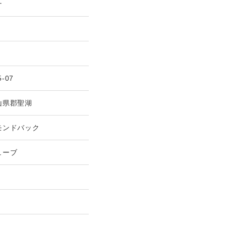
ナ
5-07
山県郡聖湖
モンドバック
ューブ