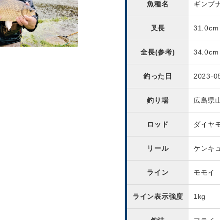
魚種名
ギンブ
叉長
31.0cm
全長(参考)
34.0cm
釣った日
2023-0
釣り場
広島県
ロッド
ダイヤ
リール
ケンキ
ライン
モモイ
ライン表示強度
1kg