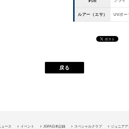
釣法
フライ
ルアー（エサ）
UVポ
戻る
ニュース
イベント
JGFA日本記録
スペシャルクラブ
ジュニアア