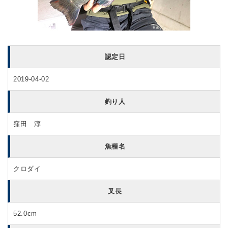
認定日
2019-04-02
釣り人
窪田 淳
魚種名
クロダイ
叉長
52.0cm