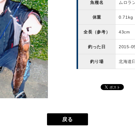
魚種名
ムロラ
体重
0.71kg
全長（参考）
43cm
釣った日
2015-0
釣り場
北海道
戻る