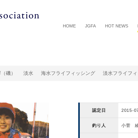
HOME
JGFA
HOT NEWS
岸（磯）
淡水
海水フライフィッシング
淡水フライフィ
認定日
2015-0
釣り人
小菅 