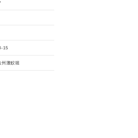
ツ
3-15
遠州灘鮫堀