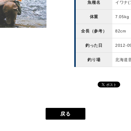
魚種名
イワナ
体重
7.05kg
全長（参考）
82cm
釣った日
2012-0
釣り場
北海道
戻る