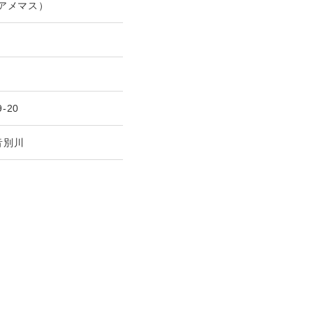
(アメマス）
9-20
音別川