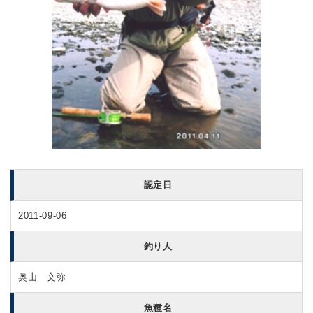
認定日
2011-09-06
釣り人
奥山 文弥
魚種名