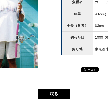
魚種名
カスミ
体重
3.50kg
全長（参考）
63cm
釣った日
1999-0
釣り場
東京都
戻る