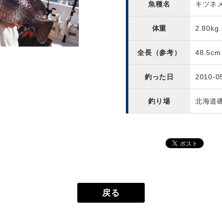
魚種名
キツネ
体重
2.80kg
全長（参考）
48.5cm
釣った日
2010-0
釣り場
北海道
戻る