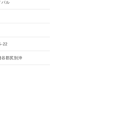
メバル
5-22
磯谷郡尻別沖