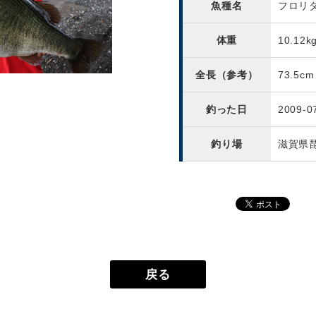
魚種名
フロリ
体重
10.12k
全長（参考）
73.5cm
釣った日
2009-0
釣り場
滋賀県
戻る