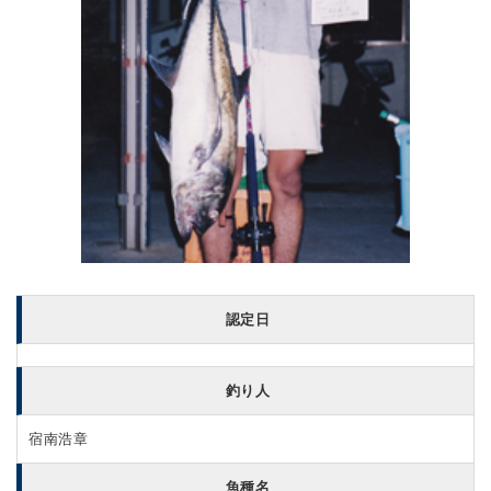
認定日
釣り人
宿南浩章
魚種名