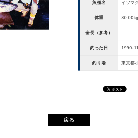
魚種名
イソマ
体重
30.00k
全長（参考）
釣った日
1990-1
釣り場
東京都
戻る