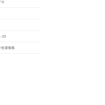
グロ
g
1-23
小笠原母島