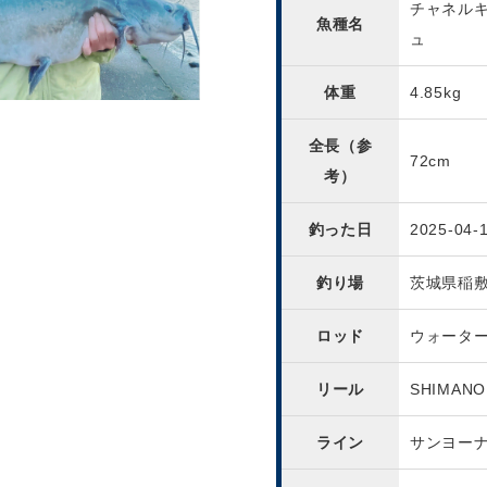
チャネル
魚種名
ュ
体重
4.85kg
全長（参
72cm
考）
釣った日
2025-04-
釣り場
茨城県稲
ロッド
ウォータ
リール
SHIMANO
ライン
サンヨー