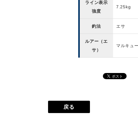
ライン表示
7.25kg
強度
釣法
エサ
ルアー（エ
マルキュ
サ）
戻る